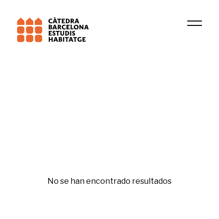
Institución
Grup de Recerca en Dret Patrimonial
Salud y vivienda
No se han encontrado resultados