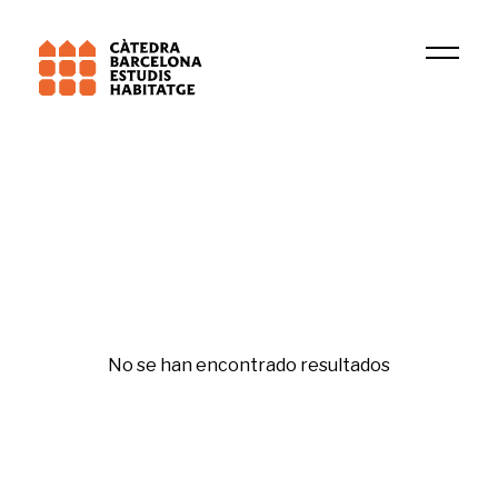
Universitat de Barcelona (UB)
PsicoSAO
Segregació
No se han encontrado resultados