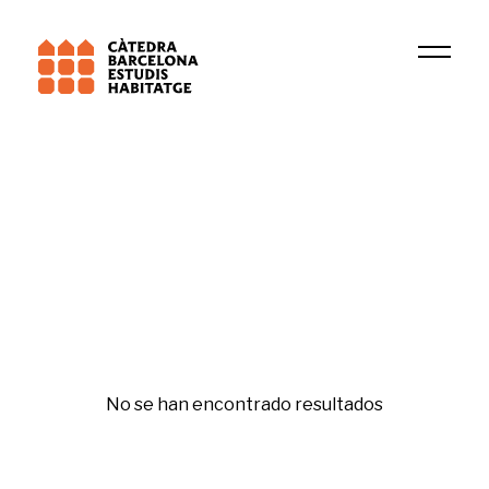
Institución
Research Group in Tax Law, Fiscal and Business 
Sistemas de tenencia
No se han encontrado resultados