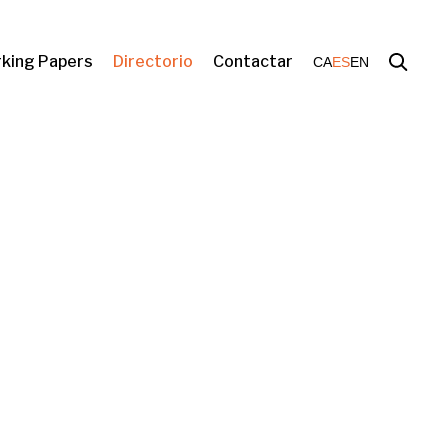
king Papers
Directorio
Contactar
CA
ES
EN
o