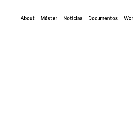
About
Máster
Noticias
Documentos
Wor
EDS-EMCONET
Sostenibilidad y cambio climátic