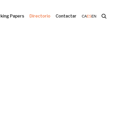
king Papers
Directorio
Contactar
CA
ES
EN