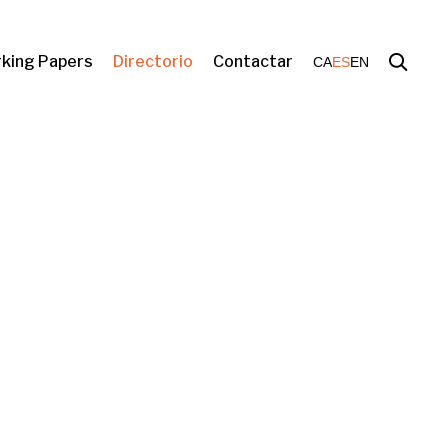
king Papers
Directorio
Contactar
CA
ES
EN