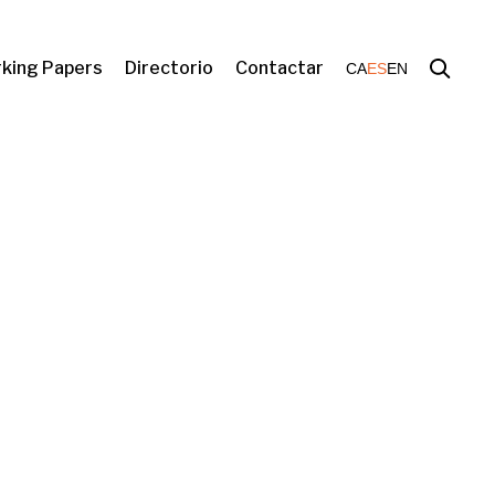
king Papers
Directorio
Contactar
CA
ES
EN