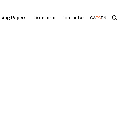
king Papers
Directorio
Contactar
CA
ES
EN