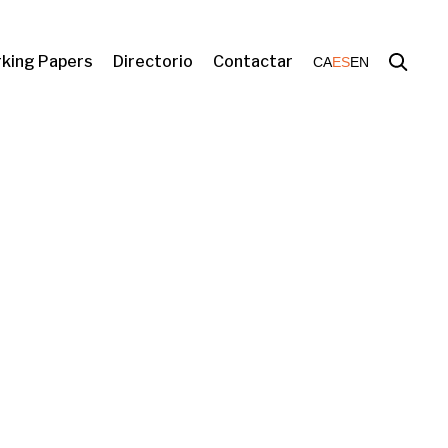
king Papers
Directorio
Contactar
CA
ES
EN