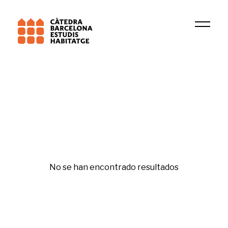
Fecha
Irene Escorihuela
Republishing
No se han encontrado resultados