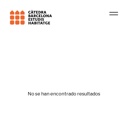
2024
Irene Escorihuela
Republishing
No se han encontrado resultados