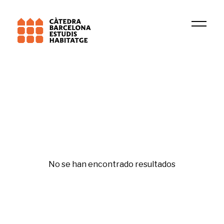
2024
Ismat Hanano
Republishing
No se han encontrado resultados