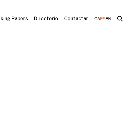
king Papers
Directorio
Contactar
CA
ES
EN