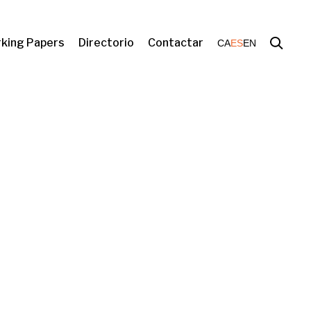
king Papers
Directorio
Contactar
CA
ES
EN