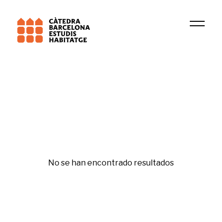
2023
Sutton M. Freedman
Republishing
No se han encontrado resultados