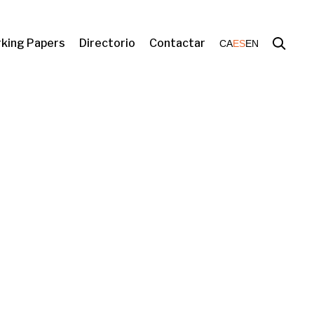
king Papers
Directorio
Contactar
CA
ES
EN