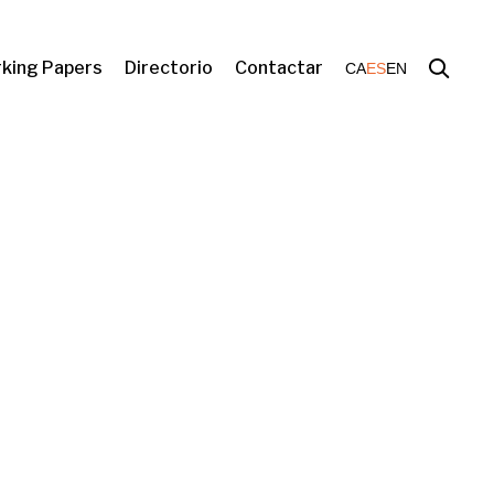
king Papers
Directorio
Contactar
CA
ES
EN