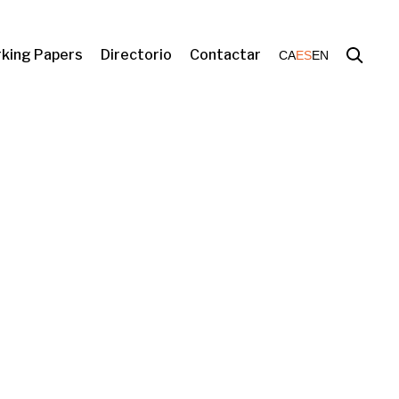
king Papers
Directorio
Contactar
CA
ES
EN