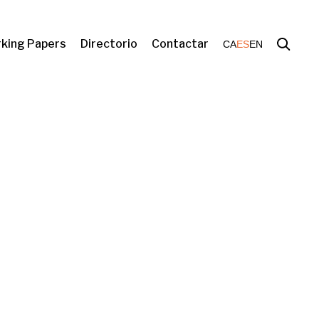
king Papers
Directorio
Contactar
CA
ES
EN