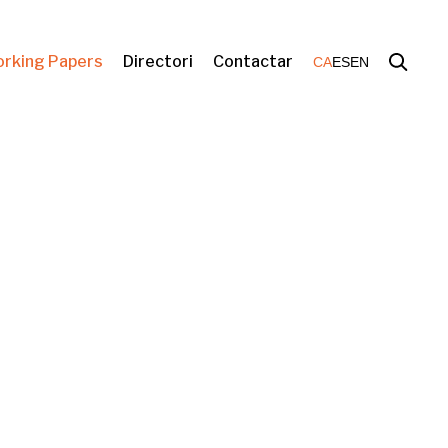
rking Papers
Directori
Contactar
CA
ES
EN