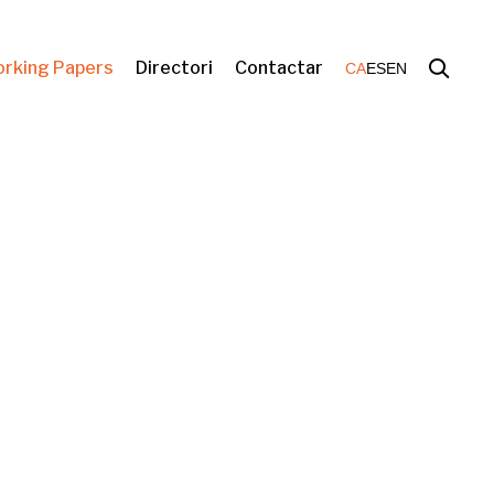
rking Papers
Directori
Contactar
CA
ES
EN