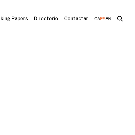
king Papers
Directorio
Contactar
CA
ES
EN