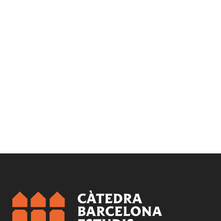
Temes:
Habitatge i ciutat
Rehabilitació i regeneració
Urbanisme