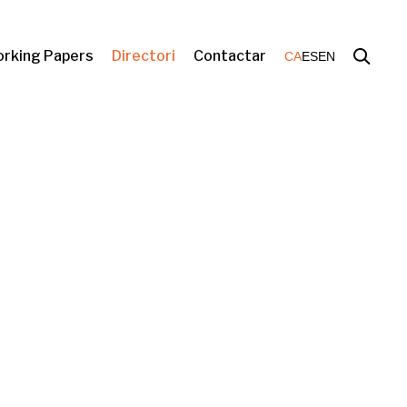
rking Papers
Directori
Contactar
CA
ES
EN