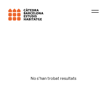
Institució
GRICS
Rehabilitació i regeneració
No s'han trobat resultats