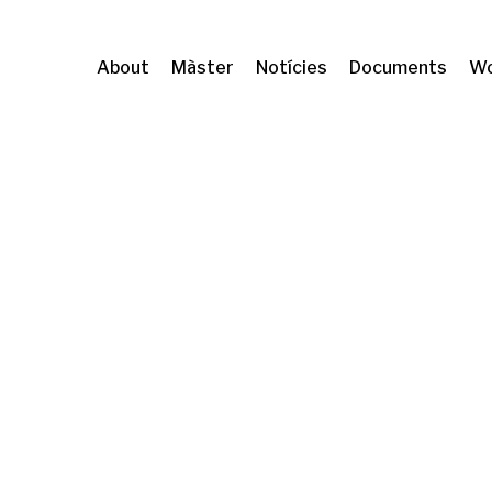
About
Màster
Notícies
Documents
Wo
ó i desigualtats