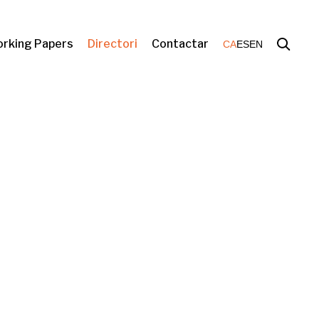
rking Papers
Directori
Contactar
CA
ES
EN