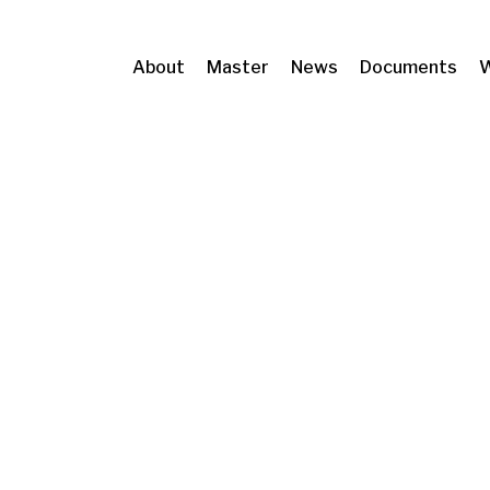
About
Master
News
Documents
W
 protegida en la legislación de urbanismo y en la
va.
Nuevas perspectivas iusprivatistas a los 40 año