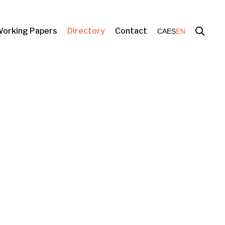
orking Papers
Directory
Contact
CA
ES
EN
s