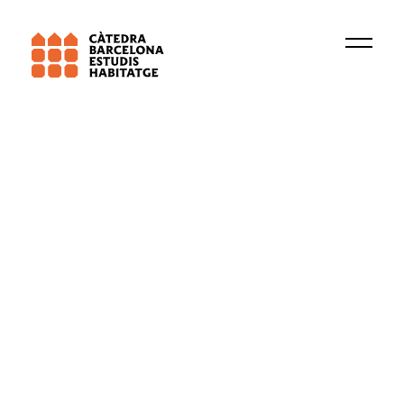
SALES, Albert.
Els serveis socials davant
l’exclusió residencial
. In: L’accés a l’habitatge:
la lluita per un dret. Publicacions URV, 2022.