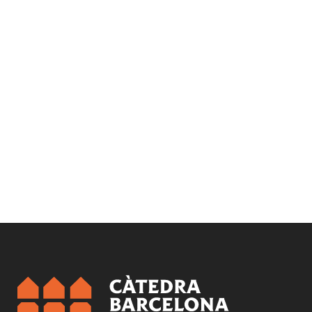
Temas:
Derecho a la vivienda
Pobreza energética
Rehabilitación y regeneración
Salud y vivienda
Sostenibilidad y cambio climático