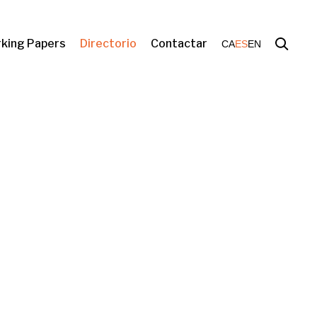
king Papers
Directorio
Contactar
CA
ES
EN