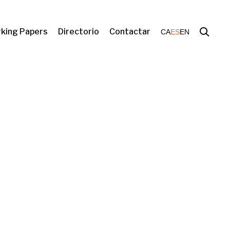
king Papers
Directorio
Contactar
CA
ES
EN