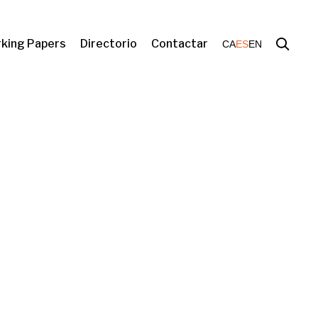
king Papers
Directorio
Contactar
CA
ES
EN