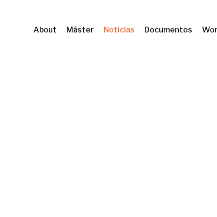
About
Máster
Noticias
Documentos
Wor
ol of Economics and Political Science (LSE)