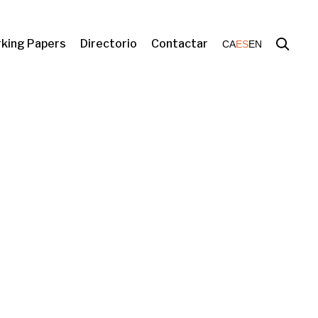
king Papers
Directorio
Contactar
CA
ES
EN