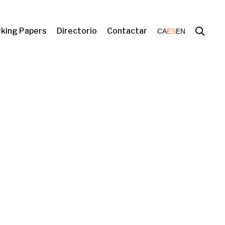
king Papers
Directorio
Contactar
CA
ES
EN