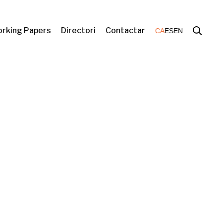
rking Papers
Directori
Contactar
CA
ES
EN