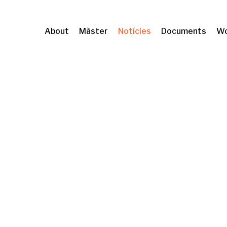
About
Màster
Notícies
Documents
Wo
arcelona d’Estudis d’Habitatge