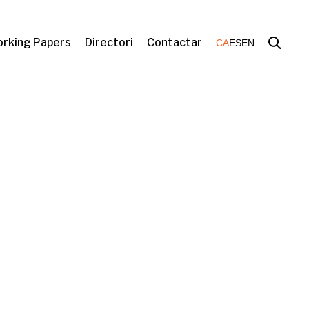
rking Papers
Directori
Contactar
CA
ES
EN