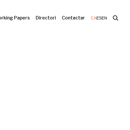
rking Papers
Directori
Contactar
CA
ES
EN