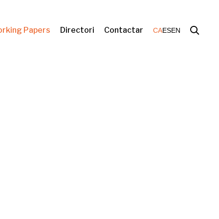
rking Papers
Directori
Contactar
CA
ES
EN