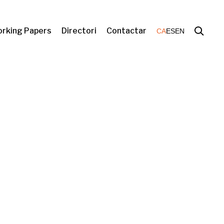
rking Papers
Directori
Contactar
CA
ES
EN