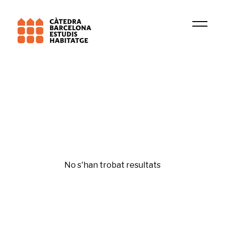
Institució
BCNUEJ
Financerització
No s'han trobat resultats