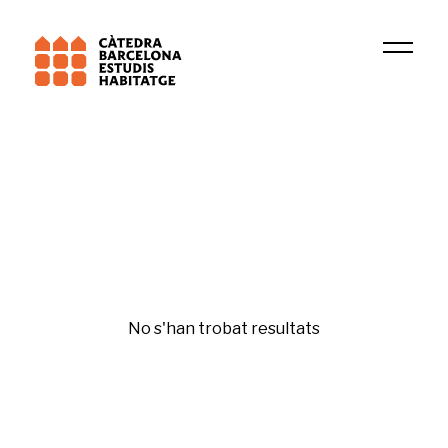
Institució
GREL
Sostenibilitat i canvi climàtic
No s'han trobat resultats