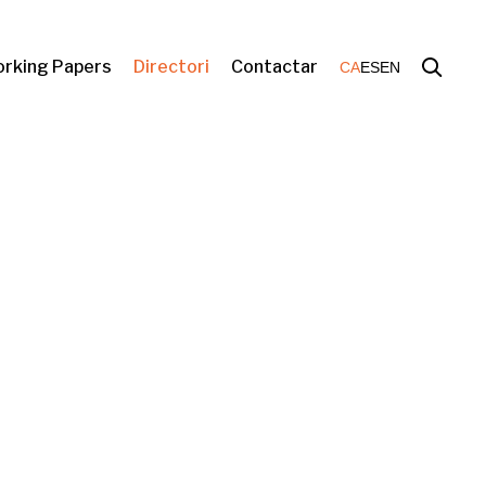
rking Papers
Directori
Contactar
CA
ES
EN