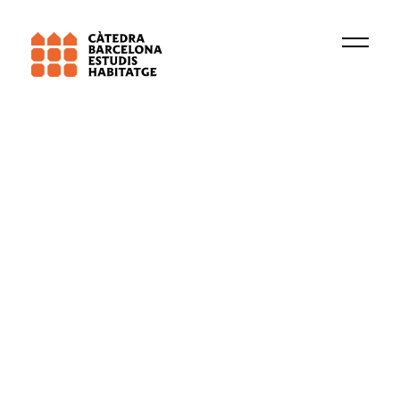
Institució
IERMB
Dret a l'habitatge