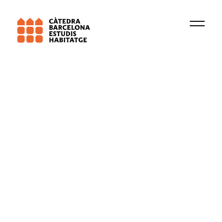
Institució
Rednmr
Mercat de l'habitatge