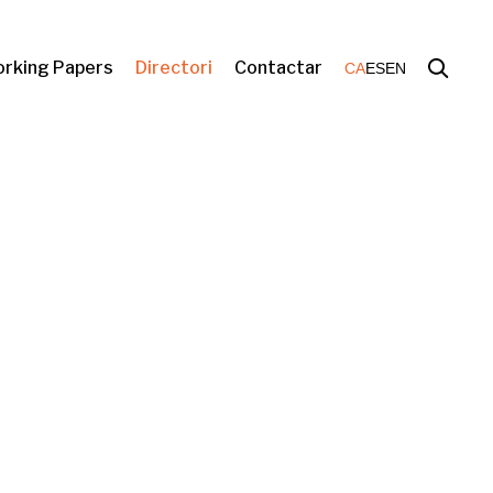
rking Papers
Directori
Contactar
CA
ES
EN