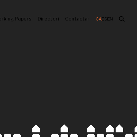
rking Papers
Directori
Contactar
CA
ES
EN