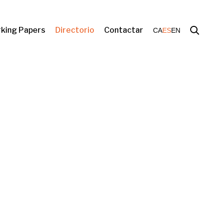
king Papers
Directorio
Contactar
CA
ES
EN