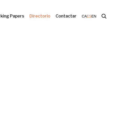
king Papers
Directorio
Contactar
CA
ES
EN