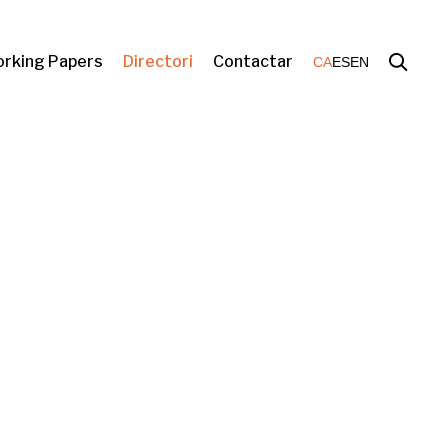
rking Papers
Directori
Contactar
CA
ES
EN