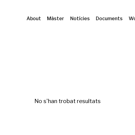
About
Màster
Notícies
Documents
Wo
ó i canvis demogràfics
No s'han trobat resultats