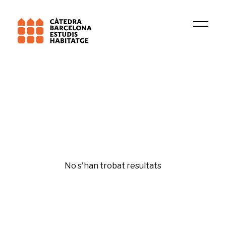
Institució
GREDS-EMCONET
Immigració i canvis demogràfics
No s'han trobat resultats